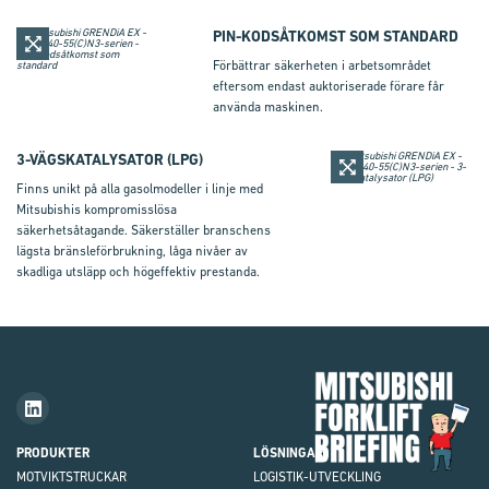
PIN-KODSÅTKOMST SOM STANDARD
Förbättrar säkerheten i arbetsområdet
eftersom endast auktoriserade förare får
använda maskinen.
3-VÄGSKATALYSATOR (LPG)
Finns unikt på alla gasolmodeller i linje med
Mitsubishis kompromisslösa
säkerhetsåtagande. Säkerställer branschens
lägsta bränsleförbrukning, låga nivåer av
skadliga utsläpp och högeffektiv prestanda.
Mit
Fork
Brie
PRODUKTER
LÖSNINGAR
MOTVIKTS
TRUCKAR
LOGISTIK-UTVECKLING