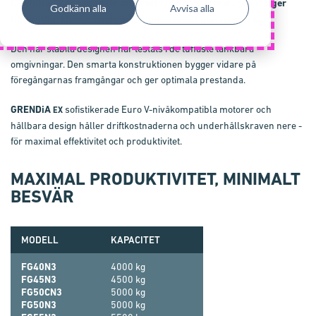
GRENDiA
är byggd för att arbeta lika hårt som du gör och ger
EX
Godkänn alla
Avvisa alla
tillförlitlig, klassledande prestanda oavsett utmaningarna.
Den här stabila designen har testats i de tuffaste tänkbara
omgivningar. Den smarta konstruktionen bygger vidare på
föregångarnas framgångar och ger optimala prestanda.
GRENDiA
sofistikerade Euro V-nivåkompatibla motorer och
EX
hållbara design håller driftkostnaderna och underhållskraven nere -
för maximal effektivitet och produktivitet.
MAXIMAL PRODUKTIVITET, MINIMALT
BESVÄR
MODELL
KAPACITET
FG40N3
4000 kg
FG45N3
4500 kg
FG50CN3
5000 kg
FG50N3
5000 kg