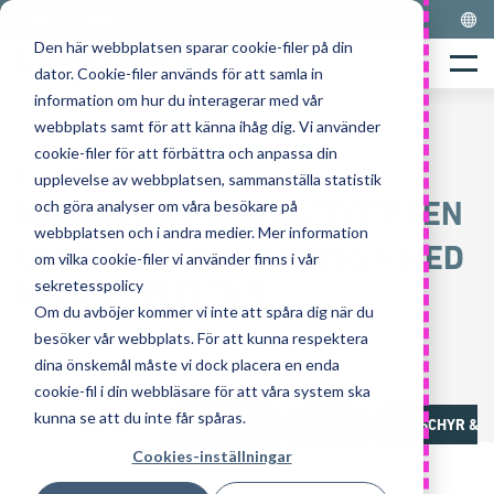
Skip
LOGISNEXT SWEDEN
to
Den här webbplatsen sparar cookie-filer på din
Home
content
Menu
dator. Cookie-filer används för att samla in
information om hur du interagerar med vår
webbplats samt för att känna ihåg dig. Vi använder
cookie-filer för att förbättra och anpassa din
FG40-55(C)N3-serien
upplevelse av webbplatsen, sammanställa statistik
MAXIMERA PRO­DUK­TI­VI­TE­TEN
och göra analyser om våra besökare på
webbplatsen och i andra medier. Mer information
UTAN ATT KOMPROMISSA MED
om vilka cookie-filer vi använder finns i vår
EFFEKTIVITETEN
sekretesspolicy
Om du avböjer kommer vi inte att spåra dig när du
Gasoldriven motviktstruck
besöker vår webbplats. För att kunna respektera
4,0-5,5 ton
dina önskemål måste vi dock placera en enda
4 hjul
cookie-fil i din webbläsare för att våra system ska
kunna se att du inte får spåras.
ÖVERSIKT
FUNKTIONER
MEDIA
BROSCHYR & 
Cookies-inställningar