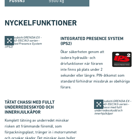
FG55N3
5500 kg
NYCKELFUNKTIONER
INTEGRATED PRESENCE SYSTEM
(
IPS2
)
Ökar säkerheten genom att
isolera hydraulik- och
drivfunktioner när föraren
inte finns på plats under 2
sekunder eller längre. PIN-åtkomst som
standard förhindrar missbruk av obehöriga
förare.
TÄTAT CHASSI MED FULLT
UNDERREDESSKYDD OCH
INNERHJULKÅPOR
Komplett tätning av underredet minskar
risken att främmande föremål, som
förpackningsplast, tränger in i motorrummet
och orsakar skador. Det minskar även buller