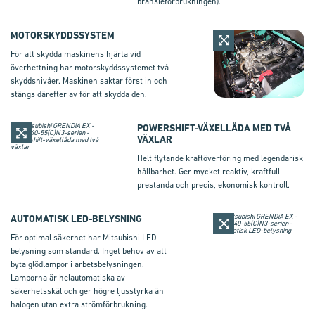
bränsleförbrukningen).
MOTORSKYDDSSYSTEM
För att skydda maskinens hjärta vid
överhettning har motorskyddssystemet två
skyddsnivåer. Maskinen saktar först in och
stängs därefter av för att skydda den.
POWERSHIFT-VÄXELLÅDA MED TVÅ
VÄXLAR
Helt flytande kraftöverföring med legendarisk
hållbarhet. Ger mycket reaktiv, kraftfull
prestanda och precis, ekonomisk kontroll.
AUTOMATISK LED-BELYSNING
För optimal säkerhet har Mitsubishi LED-
belysning som standard. Inget behov av att
byta glödlampor i arbetsbelysningen.
Lamporna är helautomatiska av
säkerhetsskäl och ger högre ljusstyrka än
halogen utan extra strömförbrukning.