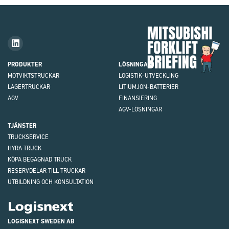
Mit
Fork
Brie
PRODUKTER
LÖSNINGAR
MOTVIKTS
TRUCKAR
LOGISTIK-UTVECKLING
LAGERTRUCKAR
LITIUMJON-BATTERIER
AGV
FINANSIERING
AGV-LÖSNINGAR
TJÄNSTER
TRUCKSERVICE
HYRA TRUCK
KÖPA BEGAGNAD TRUCK
RESERVDELAR TILL TRUCKAR
UTBILDNING OCH KONSULTATION
Logisnext
LOGISNEXT SWEDEN AB