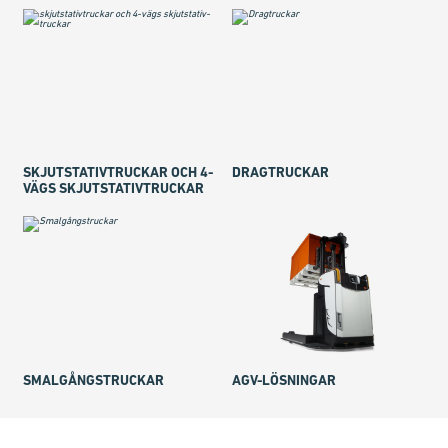
SKJUT­STA­TIV­TRU­CKAR OCH 4-
DRAGTRUCKAR
VÄGS SKJUT­STA­TIV­TRU­CKAR
SMALGÅNGSTRUCKAR
AGV-LÖSNINGAR