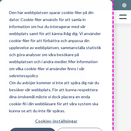
Skip
LOGISNEXT SWEDEN
to
Den här webbplatsen sparar cookie-filer på din
Home
content
Menu
dator. Cookie-filer används för att samla in
information om hur du interagerar med vår
webbplats samt för att känna ihåg dig. Vi använder
cookie-filer för att förbättra och anpassa din
upplevelse av webbplatsen, sammanställa statistik
och göra analyser om våra besökare på
webbplatsen och i andra medier. Mer information
om vilka cookie-filer vi använder finns i vår
sekretesspolicy
Om du avböjer kommer vi inte att spåra dig när du
besöker vår webbplats. För att kunna respektera
dina önskemål måste vi dock placera en enda
cookie-fil i din webbläsare för att våra system ska
kunna se att du inte får spåras.
VI ÄR LOGISNEXT
Cookies-inställningar
En global ledare inom logistiklösningar, byggd på ett starkt