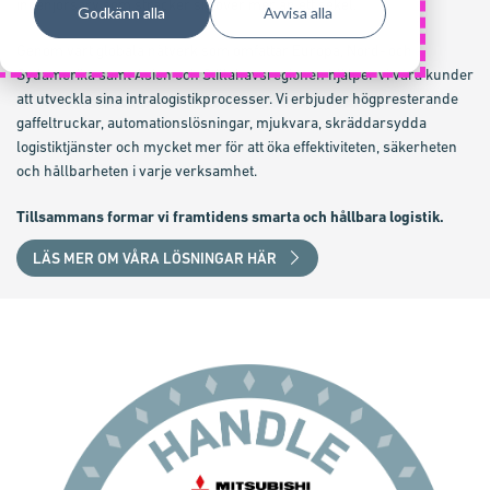
ingenjörsarv som sträcker sig över mer än ett sekel.
Godkänn alla
Avvisa alla
Genom vårt globala nätverk som omfattar Europa, Nord- och
Sydamerika samt Asien och Stillahavsregionen hjälper vi våra kunder
att utveckla sina intralogistikprocesser. Vi erbjuder högpresterande
gaffeltruckar, automationslösningar, mjukvara, skräddarsydda
logistiktjänster och mycket mer för att öka effektiviteten, säkerheten
och hållbarheten i varje verksamhet.
Tillsammans formar vi framtidens smarta och hållbara logistik.
LÄS MER OM VÅRA LÖSNINGAR HÄR