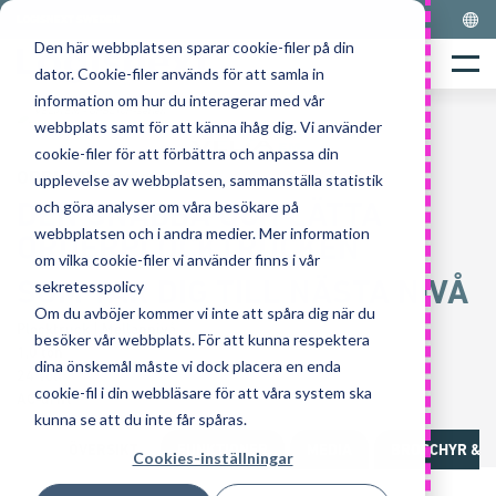
Skip
LOGISNEXT SWEDEN
to
Den här webbplatsen sparar cookie-filer på din
Home
content
Menu
dator. Cookie-filer används för att samla in
information om hur du interagerar med vår
webbplats samt för att känna ihåg dig. Vi använder
cookie-filer för att förbättra och anpassa din
OPBL10P-serien
upplevelse av webbplatsen, sammanställa statistik
DEN SNABBA OCH LÄTTA
och göra analyser om våra besökare på
webbplatsen och i andra medier. Mer information
ORDERPLOCKTRUCKEN
om vilka cookie-filer vi använder finns i vår
SOM TAR DIG TILL NÄSTA NIVÅ
sekretesspolicy
Om du avböjer kommer vi inte att spåra dig när du
Plocktruck | Mellannivå
besöker vår webbplats. För att kunna respektera
1,0 ton
dina önskemål måste vi dock placera en enda
24 Volt
cookie-fil i din webbläsare för att våra system ska
AC-drift
kunna se att du inte får spåras.
ÖVERSIKT
FUNKTIONER
MEDIA
BROSCHYR & 
Cookies-inställningar