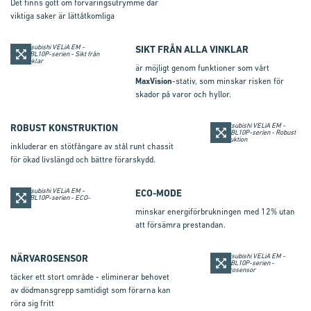
Det finns gott om förvaringsutrymme där
viktiga saker är lättåtkomliga
SIKT FRÅN ALLA VINKLAR
är möjligt genom funktioner som vårt
MaxVision
-stativ, som minskar risken för
skador på varor och hyllor.
ROBUST KONSTRUKTION
inkluderar en stötfångare av stål runt chassit
för ökad livslängd och bättre förarskydd.
ECO-MODE
minskar energiförbrukningen med 12% utan
att försämra prestandan.
NÄRVAROSENSOR
täcker ett stort område - eliminerar behovet
av dödmansgrepp samtidigt som förarna kan
röra sig fritt