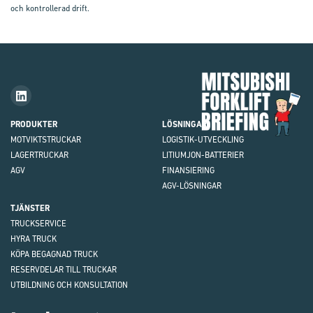
och kontrollerad drift.
Mit
Fork
Brie
PRODUKTER
LÖSNINGAR
MOTVIKTS
TRUCKAR
LOGISTIK-UTVECKLING
LAGERTRUCKAR
LITIUMJON-BATTERIER
AGV
FINANSIERING
AGV-LÖSNINGAR
TJÄNSTER
TRUCKSERVICE
HYRA TRUCK
KÖPA BEGAGNAD TRUCK
RESERVDELAR TILL TRUCKAR
UTBILDNING OCH KONSULTATION
Logisnext