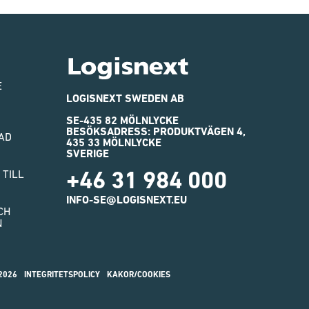
Logisnext
E
LOGISNEXT SWEDEN AB
SE-435 82 MÖLNLYCKE
BESÖKSADRESS: PRODUKTVÄGEN 4,
AD
435 33 MÖLNLYCKE
SVERIGE
+46 31 984 000
 TILL
INFO-SE@LOGISNEXT.EU
CH
N
2026
INTEGRITETSPOLICY
KAKOR/COOKIES