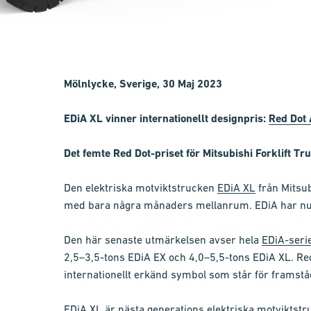
Mölnlycke, Sverige, 30 Maj 2023
EDiA XL vinner internationellt designpris:
Red Dot
Det femte Red Dot-priset för Mitsubishi Forklift T
Den elektriska motviktstrucken
EDiA XL
från Mitsub
med bara några månaders mellanrum. EDiA har nu ut
Den här senaste utmärkelsen avser hela
EDiA-seri
2,5–3,5-tons EDiA EX och 4,0–5,5-tons EDiA XL. Red
internationellt erkänd symbol som står för framståe
EDiA XL är nästa generations elektriska motviktstr