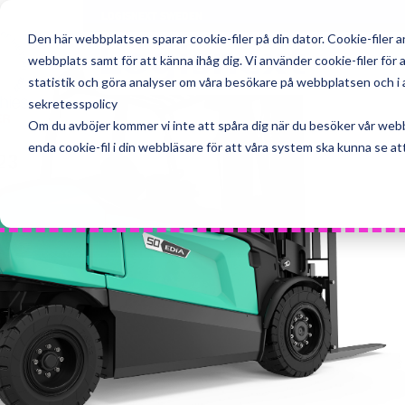
Skip
LOGISNEXT SWEDEN
to
Den här webbplatsen sparar cookie-filer på din dator. Cookie-filer 
Home
content
webbplats samt för att känna ihåg dig. Vi använder cookie-filer fö
statistik och göra analyser om våra besökare på webbplatsen och i an
sekretesspolicy
Om du avböjer kommer vi inte att spåra dig när du besöker vår web
enda cookie-fil i din webbläsare för att våra system ska kunna se att