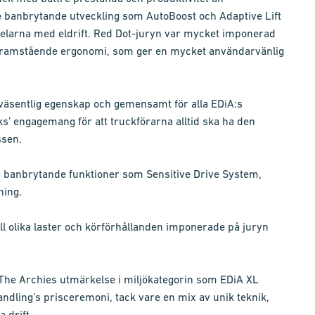
 banbrytande utveckling som AutoBoost och Adaptive Lift
delarna med eldrift. Red Dot-juryn var mycket imponerad
framstående ergonomi, som ger en mycket användarvänlig
väsentlig egenskap och gemensamt för alla EDiA:s
cks’ engagemang för att truckförarna alltid ska ha den
ssen.
a banbrytande funktioner som Sensitive Drive System,
ning.
l olika laster och körförhållanden imponerade på juryn
.
er The Archies utmärkelse i miljökategorin som EDiA XL
dling’s prisceremoni, tack vare en mix av unik teknik,
 drift.