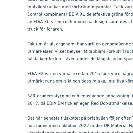
motviktstruckar med förbränningsmotor. Tack vare
Control kombinerar EDiA XL de effektiva gröna för
av EDiA XL:s rena och moderna design samt dess 
truck för föraren.
Faktum är att ergonomi har varit en genomgående 
utmärkelser, vilket belyser Mitsubishi Forklift Tru
bästa komforten – även under de längsta arbetspa
EDiA EX var en vinnare redan 2015 tack vare någr
utmärkt runt-om-sikt och dess mjuka, intuitiva kör
360-gradersstyrning och enastående anpassning til
2019, då EDiA EM fick en egen Red Dot-utmärkelse
Det här senaste tillskottet på prishyllan följer eft
förärades med i oktober 2022 under UK Material Han
klassledande prestanda, samt tysta och utsläppsfria