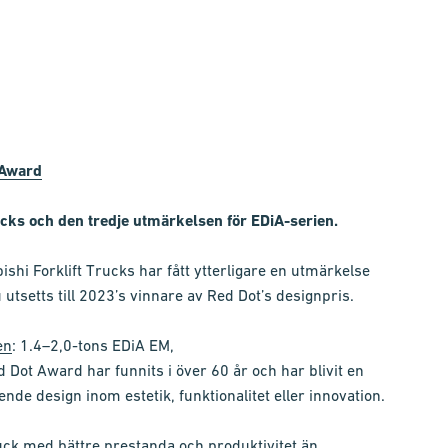
 Award
rucks och den tredje utmärkelsen för EDiA-serien.
ishi Forklift Trucks har fått ytterligare en utmärkelse
setts till 2023’s vinnare av Red Dot’s designpris.
en
: 1.4–2,0-tons EDiA EM,
 Dot Award har funnits i över 60 år och har blivit en
nde design inom estetik, funktionalitet eller innovation.
uck med bättre prestanda och produktivitet än