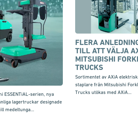
FLERA ANLEDNIN
TILL ATT VÄLJA AX
MITSUBISHI FORK
TRUCKS
Sortimentet av AXiA elektrisk
staplare från Mitsubishi Forkl
Trucks utökas med AXiA...
hi ESSENTiAL-serien, nya
nliga lagertruckar designade
till medeltunga...