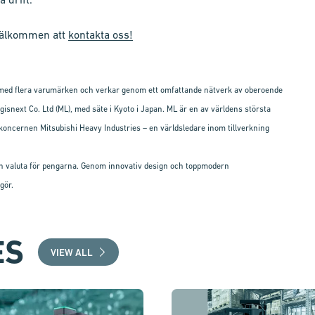
 välkommen att
kontakta oss!
r med flera varumärken och verkar genom ett omfattande nätverk av oberoende
gisnext Co. Ltd (ML), med säte i Kyoto i Japan. ML är en av världens största
 i koncernen Mitsubishi Heavy Industries – en världsledare inom tillverkning
t och valuta för pengarna. Genom innovativ design och toppmodern
gör.
ES
VIEW ALL