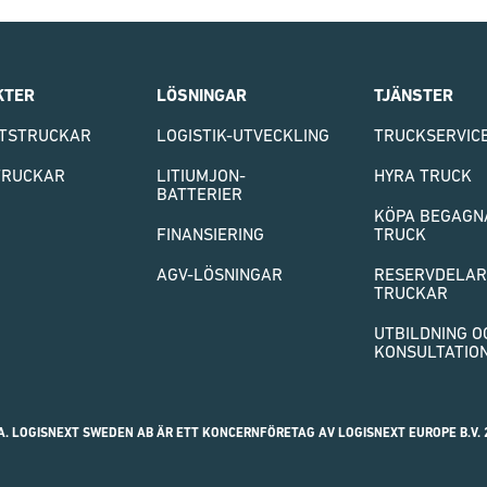
KTER
LÖSNINGAR
TJÄNSTER
TS
TRUCKAR
LOGISTIK-UTVECKLING
TRUCKSERVIC
TRUCKAR
LITIUMJON-
HYRA TRUCK
BATTERIER
KÖPA BEGAGN
FINANSIERING
TRUCK
AGV-LÖSNINGAR
RESERVDELAR
TRUCKAR
UTBILDNING O
KONSULTATIO
A. LOGISNEXT SWEDEN AB ÄR ETT KONCERNFÖRETAG AV LOGISNEXT EUROPE B.V. 