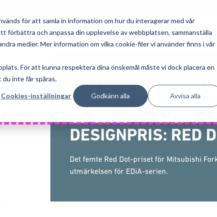
används för att samla in information om hur du interagerar med vår
r att förbättra och anpassa din upplevelse av webbplatsen, sammanställa
PRODUKTER
LÖSNINGAR
TJÄ
dra medier. Mer information om vilka cookie-filer vi använder finns i vår
bplats. För att kunna respektera dina önskemål måste vi dock placera en
PRESSMEDD
 du inte får spåras.
Cookies-inställningar
Godkänn alla
Avvisa alla
EDIA XL VINNER I
DESIGNPRIS: RED 
Det femte Red Dot-priset för Mitsubishi Fork
utmärkelsen för EDiA-serien.