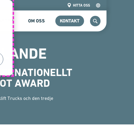
HITTA OSS
NSTER
OM OSS
KONTAKT
SÖK
ELANDE
NTERNATIONELLT
DOT AWARD
lift Trucks och den tredje